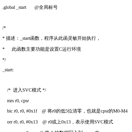
.global _start @全局标号
/*
* 描述：_start函数，程序从此函灵敏开始执行，
* 此函数主要功能是设置C运行环境
*/
_start:
/* 进入SVC模式 */
mrs r0, cpsr
bic r0, r0, #0x1f @ 将r0的低5位清零，也就是cpsr的M0-M4
orr r0, r0, #0x13 @ r0或上0x13，表示使用SVC模式