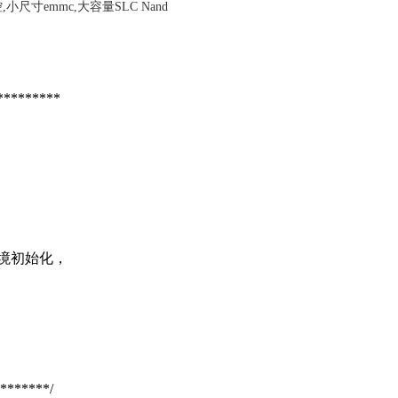
*********
 环境初始化，
*******/