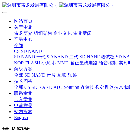
网站首页
关于雷龙
雷龙简介
组织架构
企业文化
雷龙新闻
产品中心
全部
CS SD NAND
SD NAND 一代
SD NAND 二代
SD NAND测试板
SD N
NOR FLASH
小尺寸eMMC
君正集成电路
语音控制
实时
解决方案
全部
SD NAND
计算
互联
乐鑫
技术问答
全部
CS SD NAND
ATO Solution
存储技术
处理器技术
物
联系雷龙
加入雷龙
申请样品
站内搜索
English