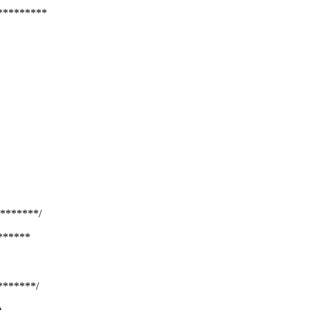
*********
*******/
******
******/
)