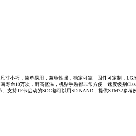
），尺寸小巧，简单易用，兼容性强，稳定可靠，固件可定制，LGA-8
寿命10万次，耐高低温，机贴手贴都非常方便，速度级别Class10（读
F卡启动的SOC都可以用SD NAND，提供STM32参考例程及原