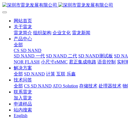
网站首页
关于雷龙
雷龙简介
组织架构
企业文化
雷龙新闻
产品中心
全部
CS SD NAND
SD NAND 一代
SD NAND 二代
SD NAND测试板
SD N
NOR FLASH
小尺寸eMMC
君正集成电路
语音控制
实时
解决方案
全部
SD NAND
计算
互联
乐鑫
技术问答
全部
CS SD NAND
ATO Solution
存储技术
处理器技术
物
联系雷龙
加入雷龙
申请样品
站内搜索
English