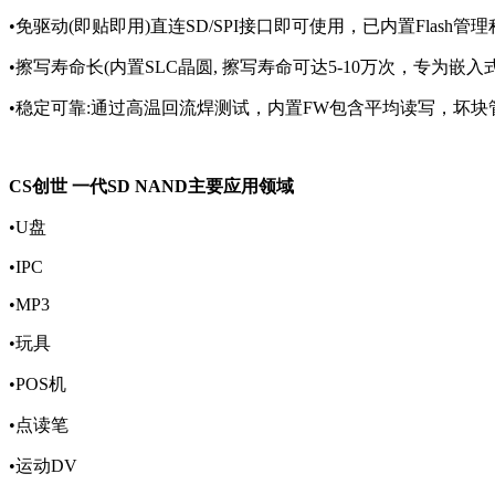
•免驱动(即贴即用)直连SD/SPI接口即可使用，已内置Flash管
•擦写寿命长(内置SLC晶圆, 擦写寿命可达5-10万次，专为嵌入
•稳定可靠:通过高温回流焊测试，内置FW包含平均读写，坏块
CS创世 一代SD NAND主要应用领域
•U盘
•IPC
•MP3
•玩具
•POS机
•点读笔
•运动DV