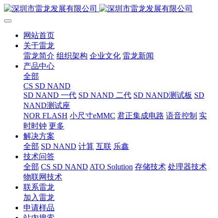
网站首页
关于雷龙
雷龙简介
组织架构
企业文化
雷龙新闻
产品中心
全部
CS SD NAND
SD NAND 一代
SD NAND 二代
SD NAND测试板
SD
NAND测试座
NOR FLASH
小尺寸eMMC
君正集成电路
语音控制
实
时时钟
更多
解决方案
全部
SD NAND
计算
互联
乐鑫
技术问答
全部
CS SD NAND
ATO Solution
存储技术
处理器技术
物联网技术
联系雷龙
加入雷龙
申请样品
站内搜索