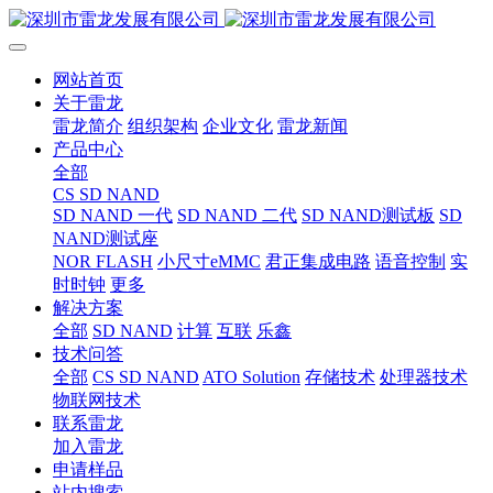
网站首页
关于雷龙
雷龙简介
组织架构
企业文化
雷龙新闻
产品中心
全部
CS SD NAND
SD NAND 一代
SD NAND 二代
SD NAND测试板
SD
NAND测试座
NOR FLASH
小尺寸eMMC
君正集成电路
语音控制
实
时时钟
更多
解决方案
全部
SD NAND
计算
互联
乐鑫
技术问答
全部
CS SD NAND
ATO Solution
存储技术
处理器技术
物联网技术
联系雷龙
加入雷龙
申请样品
站内搜索