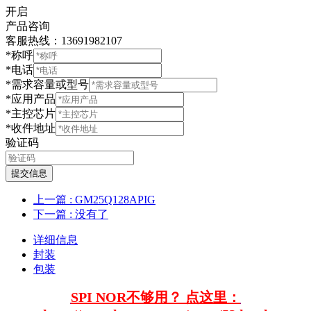
开启
产品咨询
客服热线：13691982107
*称呼
*电话
*需求容量或型号
*应用产品
*主控芯片
*收件地址
验证码
提交信息
上一篇
: GM25Q128APIG
下一篇
: 没有了
详细信息
封装
包装
SPI NOR不够用？ 点这里：