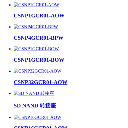
CSNP1GCR01-AOW
CSNP4GCR01-BPW
CSNP1GCR01-BOW
CSNP32GCR01-AOW
SD NAND 转接座