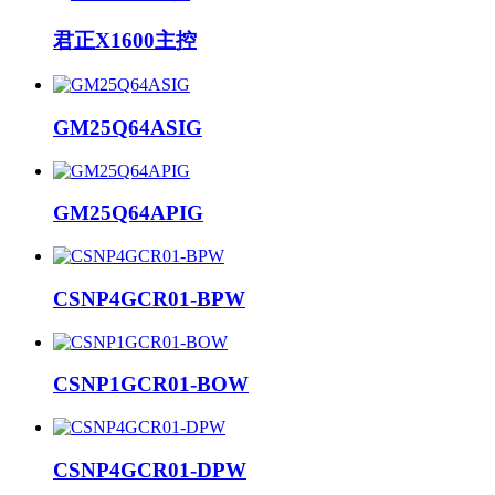
君正X1600主控
GM25Q64ASIG
GM25Q64APIG
CSNP4GCR01-BPW
CSNP1GCR01-BOW
CSNP4GCR01-DPW