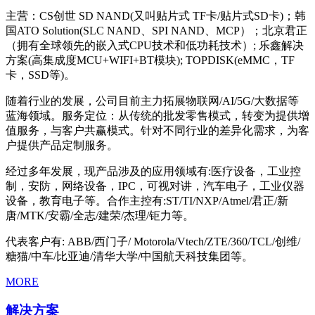
主营：CS创世 SD NAND(又叫贴片式 TF卡/贴片式SD卡)；韩
国ATO Solution(SLC NAND、SPI NAND、MCP）；北京君正
（拥有全球领先的嵌入式CPU技术和低功耗技术）; 乐鑫解决
方案(高集成度MCU+WIFI+BT模块); TOPDISK(eMMC，TF
卡，SSD等)。
随着行业的发展，公司目前主力拓展物联网/AI/5G/大数据等
蓝海领域。服务定位：从传统的批发零售模式，转变为提供增
值服务，与客户共赢模式。针对不同行业的差异化需求，为客
户提供产品定制服务。
经过多年发展，现产品涉及的应用领域有:医疗设备，工业控
制，安防，网络设备，IPC，可视对讲，汽车电子，工业仪器
设备，教育电子等。合作主控有:ST/TI/NXP/Atmel/君正/新
唐/MTK/安霸/全志/建荣/杰理/钜力等。
代表客户有: ABB/西门子/ Motorola/Vtech/ZTE/360/TCL/创维/
糖猫/中车/比亚迪/清华大学/中国航天科技集团等。
MORE
解决方案