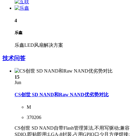
4
乐鑫
乐鑫LED风扇解决方案
技术问答
15
Jun
CS创世 SD NAND和Raw NAND优劣势对比
M
370206
CS创世 SD NAND自带Flash管理算法,不用写驱动;兼容
SDIO,即贴即用;LGA-8封装,占用GPIO口少且方便焊接;