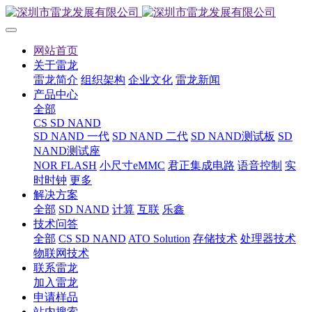
网站首页
关于雷龙
雷龙简介
组织架构
企业文化
雷龙新闻
产品中心
全部
CS SD NAND
SD NAND 一代
SD NAND 二代
SD NAND测试板
SD
NAND测试座
NOR FLASH
小尺寸eMMC
君正集成电路
语音控制
实
时时钟
更多
解决方案
全部
SD NAND
计算
互联
乐鑫
技术问答
全部
CS SD NAND
ATO Solution
存储技术
处理器技术
物联网技术
联系雷龙
加入雷龙
申请样品
站内搜索