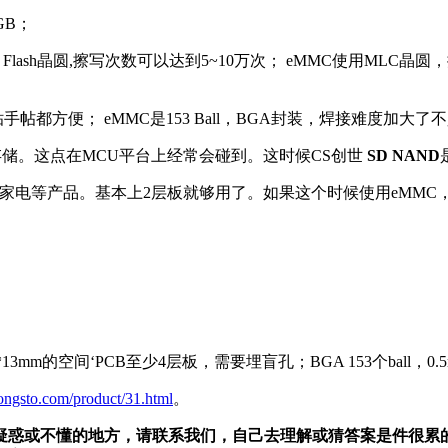
GB；
D Flash晶圆,擦写次数可以达到5~10万次； eMMC使用ML
贴手帖都方便； eMMC是153 Ball，BGA封装，焊接难度加大了
存储。这点在MCU平台上经常会碰到。这时候CS创世
SD NAND
电等产品。基本上2层板就够用了。如果这个时候使用eMMC，
mm的空间‘PCB至少4层板，需要埋盲孔；BGA 153个ball，0.5
ongsto.com/product/31.html
。
疑惑或不懂的地方，请联系我们，自己去理解或猜答案是件很累