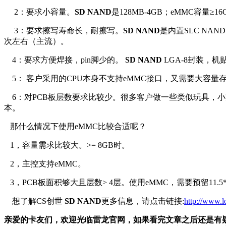
2：要求小容量。
SD NAND
是128MB-4GB；eMMC容量≥16
3：要求擦写寿命长，耐擦写。
SD NAND
是内置SLC NAN
次左右（主流）。
4：要求方便焊接，pin脚少的。
SD NAND
LGA-8封装，机
5： 客户采用的CPU本身不支持eMMC接口，又需要大容量
6：对PCB板层数要求比较少。很多客户做一些类似玩具，小家
本。
那什么情况下使用eMMC比较合适呢？
1，容量需求比较大。>= 8GB时。
2，主控支持eMMC。
3，PCB板面积够大且层数> 4层。使用eMMC，需要预留11.5*13
想了解CS创世
SD NAND
更多信息，请点击链接:
http://www.l
亲爱的卡友们，欢迎光临雷龙官网，如果看完文章之后还是有