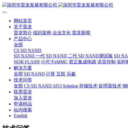
网站首页
关于雷龙
雷龙简介
组织架构
企业文化
雷龙新闻
产品中心
全部
CS SD NAND
SD NAND 一代
SD NAND 二代
SD NAND测试板
SD N
NOR FLASH
小尺寸eMMC
君正集成电路
语音控制
实时
解决方案
全部
SD NAND
计算
互联
乐鑫
技术问答
全部
CS SD NAND
ATO Solution
存储技术
处理器技术
物
联系雷龙
加入雷龙
申请样品
站内搜索
English