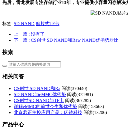
先后，雷龙发展专注存储行业13年，专业提供小容量闪存解决
标签:
SD NAND
贴片式TF卡
上一篇
: 没有了
下一篇
: CS创世 SD NAND和Raw NAND优劣势对比
搜索
相关问答
CS创世 SD NAND和Ra
阅读(
370440)
SD NAND与eMMC优劣势
阅读(
375981)
CS创世SD NAND与TF卡
阅读(
367285)
详解eMMC的前世今生和优劣势
阅读(
153663)
北京君正主控应用产品：闪铸科技
阅读(
13206)
产品中心