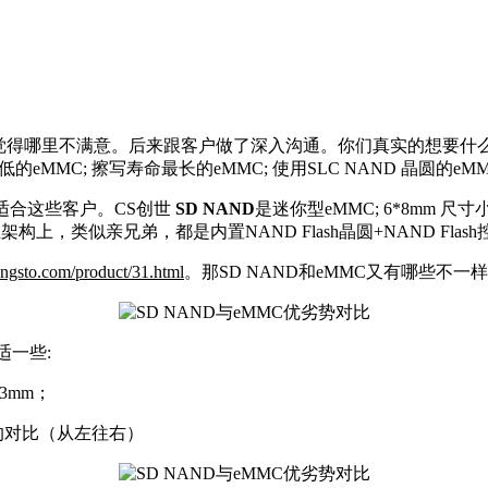
得哪里不满意。后来跟客户做了深入沟通。你们真实的想要什么样
最低的eMMC; 擦写寿命最长的eMMC; 使用SLC NAND 晶圆的e
适合这些客户。CS创世
SD NAND
是迷你型eMMC; 6*8mm 尺寸小
在架构上，类似亲兄弟，都是内置NAND Flash晶圆+NAND Flash控制
ongsto.com/product/31.html
。
那SD NAND和eMMC又有哪些不一
适一些:
3mm；
的对比（从左往右）