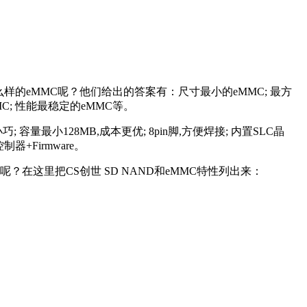
的eMMC呢？他们给出的答案有：尺寸最小的eMMC; 最方
MMC; 性能最稳定的eMMC等。
巧; 容量最小128MB,成本更优; 8pin脚,方便焊接; 内置SLC晶
器+Firmware。
样呢？在这里把CS创世 SD NAND和eMMC特性列出来：