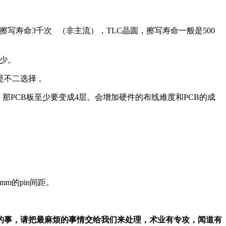
C晶圆，擦写寿命3千次 （非主流），TLC晶圆，擦写寿命一般是500
不少。
是不二选择 。
那PCB板至少要变成4层。会增加硬件的布线难度和PCB的成
mm的pin间距。
的事，请把最麻烦的事情交给我们来处理，术业有专攻，闻道有