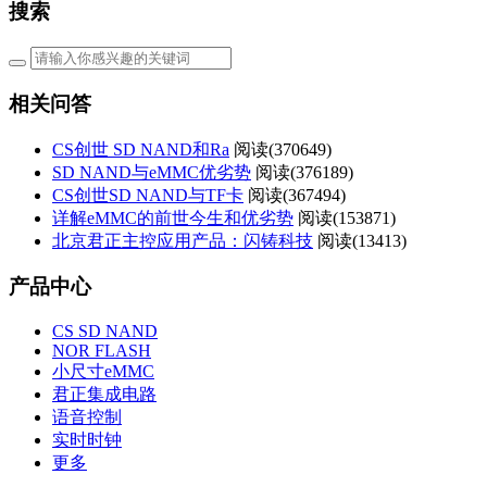
搜索
相关问答
CS创世 SD NAND和Ra
阅读(
370649)
SD NAND与eMMC优劣势
阅读(
376189)
CS创世SD NAND与TF卡
阅读(
367494)
详解eMMC的前世今生和优劣势
阅读(
153871)
北京君正主控应用产品：闪铸科技
阅读(
13413)
产品中心
CS SD NAND
NOR FLASH
小尺寸eMMC
君正集成电路
语音控制
实时时钟
更多