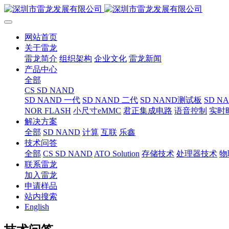
网站首页
关于雷龙
雷龙简介
组织架构
企业文化
雷龙新闻
产品中心
全部
CS SD NAND
SD NAND 一代
SD NAND 二代
SD NAND测试板
SD N
NOR FLASH
小尺寸eMMC
君正集成电路
语音控制
实时
解决方案
全部
SD NAND
计算
互联
乐鑫
技术问答
全部
CS SD NAND
ATO Solution
存储技术
处理器技术
物
联系雷龙
加入雷龙
申请样品
站内搜索
English