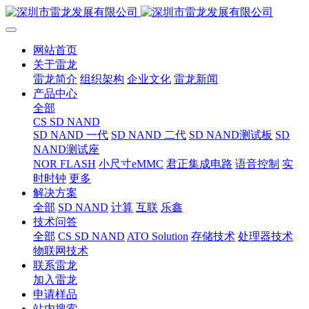
网站首页
关于雷龙
雷龙简介
组织架构
企业文化
雷龙新闻
产品中心
全部
CS SD NAND
SD NAND 一代
SD NAND 二代
SD NAND测试板
SD
NAND测试座
NOR FLASH
小尺寸eMMC
君正集成电路
语音控制
实
时时钟
更多
解决方案
全部
SD NAND
计算
互联
乐鑫
技术问答
全部
CS SD NAND
ATO Solution
存储技术
处理器技术
物联网技术
联系雷龙
加入雷龙
申请样品
站内搜索